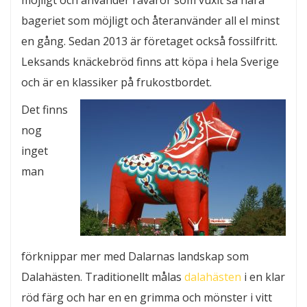
möjligt och använder råvaror som vuxit så nära
bageriet som möjligt och återanvänder all el minst
en gång. Sedan 2013 är företaget också fossilfritt.
Leksands knäckebröd finns att köpa i hela Sverige
och är en klassiker på frukostbordet.
Det finns
nog
inget
man
förknippar mer med Dalarnas landskap som
Dalahästen. Traditionellt målas
dalahästen
i en klar
röd färg och har en en grimma och mönster i vitt