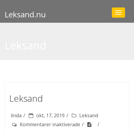
Leksand.nu
Toggle
navigat
Leksand
Leksand
linda
okt, 17, 2019
Leksand
för
Kommentarer inaktiverade
Leksand