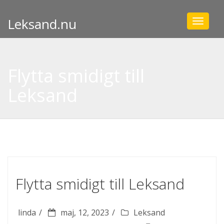
Leksand.nu
Toggle
navigat
Flytta smidigt till
Leksand
Flytta smidigt till Leksand
linda
maj, 12, 2023
Leksand