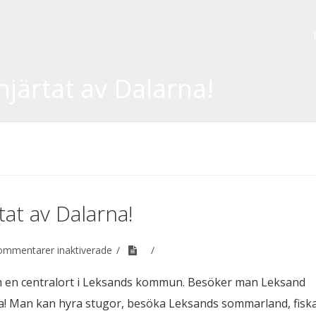
hjärtat av Dalarna!
tat av Dalarna!
för
ommentarer inaktiverade
Leksand
–
och en centralort i Leksands kommun. Besöker man Leksand
en
ra! Man kan hyra stugor, besöka Leksands sommarland, fisk
pärla