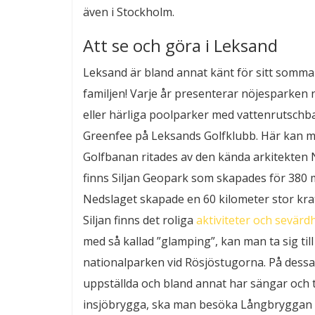
även i Stockholm.
Att se och göra i Leksand
Leksand är bland annat känt för sitt sommar
familjen! Varje år presenterar nöjesparken n
eller härliga poolparker med vattenrutschb
Greenfee på Leksands Golfklubb. Här kan m
Golfbanan ritades av den kända arkitekten N
finns Siljan Geopark som skapades för 380 mi
Nedslaget skapade en 60 kilometer stor kra
Siljan finns det roliga
aktiviteter och sevärd
med så kallad ”glamping”, kan man ta sig til
nationalparken vid Rösjöstugorna. På dessa
uppställda och bland annat har sängar och t
insjöbrygga, ska man besöka Långbryggan i