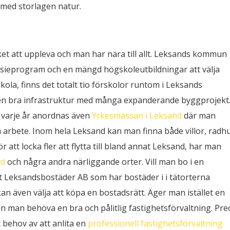
i
t med storlagen natur.
hjärtat
av
Dalarna!
ycket att uppleva och man har nära till allt. Leksands kommun
sieprogram och en mängd högskoleutbildningar att välja
ola, finns det totalt tio förskolor runtom i Leksands
h en bra infrastruktur med många expanderande byggprojekt
 varje år anordnas även
Yrkesmässan i Leksand
där man
a arbete. Inom hela Leksand kan man finna både villor, radh
ör att locka fler att flytta till bland annat Leksand, har man
nd
och några andra närliggande orter. Vill man bo i en
at Leksandsbostäder AB som har bostäder i i tätorterna
an även välja att köpa en bostadsrätt. Äger man istället en
an man behöva en bra och pålitlig fastighetsförvaltning. Pre
 behov av att anlita en
professionell fastighetsförvaltning