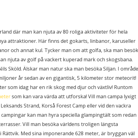
land där man kan njuta av 80 roliga aktiviteter för hela
ya attraktioner. Här finns det gokarts, linbanor, karuseller
anor och annat kul. Tycker man om att golfa, ska man besö
an njuta av golf på vackert kuperad mark och skogsbana.
ils Sköld. Älskar man natur ska man besöka Siljan. I område
ljoner år sedan av en gigantisk, 5 kilometer stor meteorit!
ter som idag har en rik skog med djur och växtliv! Runtom
heter
som kan vara värda att utforska! Vill man campa lyxigt
l Leksands Strand, Korså Forest Camp eller vid den vackra
 campingar kan man hyra speciella glampingtält som redan 
errasser. Vill man besöka världens troligen längsta
 Rättvik. Med sina imponerande 628 meter, är bryggan väl