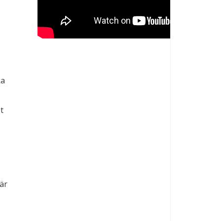
ka
t
är