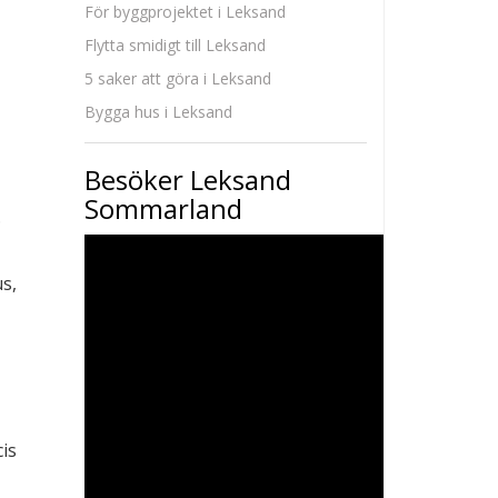
För byggprojektet i Leksand
Flytta smidigt till Leksand
5 saker att göra i Leksand
Bygga hus i Leksand
Besöker Leksand
Sommarland
.
us,
cis