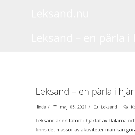
Leksand.nu
Leksand – en pärla i 
Leksand – en pärla i hjär
linda
maj, 05, 2021
Leksand
K
Leksand är en tätort i hjärtat av Dalarna 
finns det massor av aktiviteter man kan gö