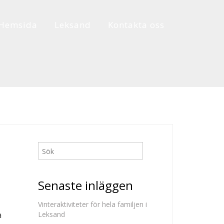
Hemsida
Leksand
Kontakta oss
Senaste inläggen
Vinteraktiviteter för hela familjen i
a
Leksand