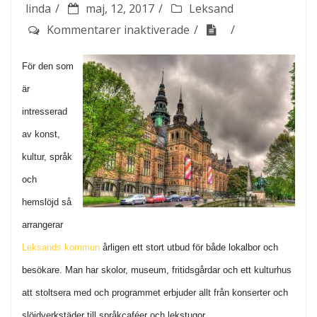
linda
maj, 12, 2017
Leksand
för
Kommentarer inaktiverade
Kultur
För den som
och
är
lärdomar
intresserad
i
Leksand
av konst,
kultur, språk
och
hemslöjd så
arrangerar
Leksands kommun
årligen ett stort utbud för både lokalbor och
besökare. Man har skolor, museum, fritidsgårdar och ett kulturhus
att stoltsera med och programmet erbjuder allt från konserter och
slöjdverkstäder till språkcaféer och lekstugor,