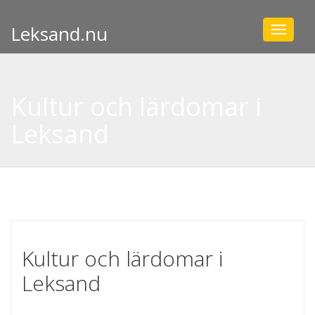
Leksand.nu
Toggle
navigat
Kultur och lärdomar i
Leksand
Kultur och lärdomar i
Leksand