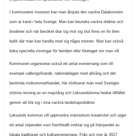
I kommunens museum kan man åtnjuta den vackra Dalakonsten
som är känd i hela Sverige. Man kan beundra vackra dräkter och
broderier och när besöket drar sig mot sig slut finns en fin liten
butik där man kan handla med sig några minnen. Man kan också
boka speciella visningar för familjen eller företaget om man vill.
Kommunen organiserar också ett antal evenemang som till
exempel valborgsfirande, nationaldagen med allsång och det
berömda midsommarfirandet; här stoltserar man med Sveriges
största resning av en majstång och Leksandsborna hedrar tillfället
genom att klä sig i sina vackra landskapsdräkter.
Leksands kommun vill uppmuntra människors kreativitet och utger
ett antal stipendier som framförallt inriktar sig på främjandet av
lokala traditioner och kulturevenemang. Från och mer år 2017