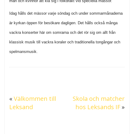
män och kvinnor att klä sig i folkdräkt vid speciella mässor.
Idag hålls det mässor varje söndag och under sommarmånaderna
är kyrkan öppen för besökare dagligen. Det hålls också många
vackra konserter här om somrarna och det rör sig om allt från
klassisk musik till vackra koraler och traditionella tongångar och
spelmansmusik.
«
Välkommen till
Skola och matcher
Leksand
hos Leksands IF
»