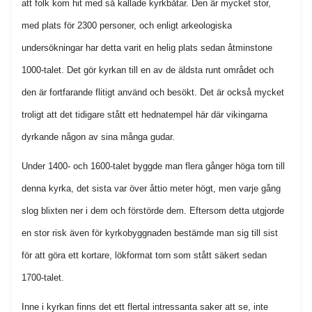
att folk kom hit med så kallade kyrkbåtar. Den är mycket stor,
med plats för 2300 personer, och enligt arkeologiska
undersökningar har detta varit en helig plats sedan åtminstone
1000-talet. Det gör kyrkan till en av de äldsta runt området och
den är fortfarande flitigt använd och besökt. Det är också mycket
troligt att det tidigare stått ett hednatempel här där vikingarna
dyrkande någon av sina många gudar.
Under 1400- och 1600-talet byggde man flera gånger höga torn till
denna kyrka, det sista var över åttio meter högt, men varje gång
slog blixten ner i dem och förstörde dem. Eftersom detta utgjorde
en stor risk även för kyrkobyggnaden bestämde man sig till sist
för att göra ett kortare, lökformat torn som stått säkert sedan
1700-talet.
Inne i kyrkan finns det ett flertal intressanta saker att se, inte