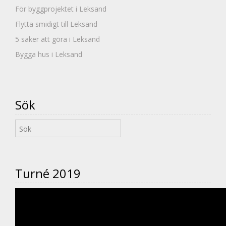
För byggprojektet i Leksand
Flytta smidigt till Leksand
5 saker att göra i Leksand
Bygga hus i Leksand
Sök
Turné 2019