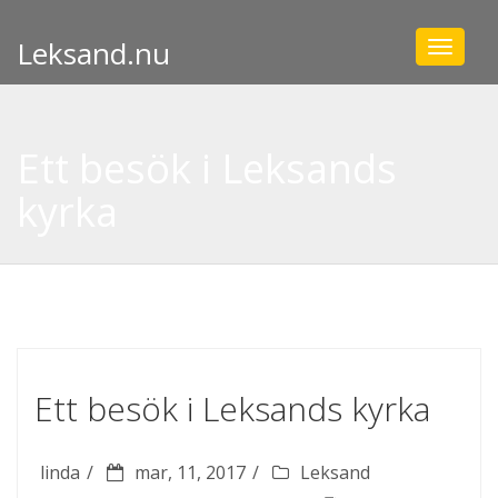
Leksand.nu
Toggle
navigat
Ett besök i Leksands
kyrka
Ett besök i Leksands kyrka
linda
mar, 11, 2017
Leksand