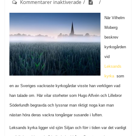
för
Kommentarer inaktiverade
Ett
När Vilhelm
besök
Moberg
i
Leksands
beskrev
kyrka
kyrkogården
vid
Leksands
kyrka
som
en av Sveriges vackraste kyrkogårdar visste han verkligen vad
han talade om. Här vilar storheter som Hugo Alfvén och Lillebror
Söderlundh begravda och lyssnar man riktigt noga kan man
nästan höra deras vackra tongångar susande i luften.
Leksands kyrka ligger vid sjön Siljan och förr i tiden var det vanligt