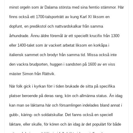
minst orgeln som är Dalarna största med sina femtio stämmor. Här
finns också ett 1700-talsporträtt av kung Karl XI liksom en
dopfunt, en predikstol och nattvardskalkar från samma
århundrade. Ännu äldre föremål är ett speciellt krucifix från 1300
eller 1400-talet som är vackert arbetat liksom en korkåpa i
italiensk sammet och brodyr från samma tid. Missa också inte
den vackra brudporten, huggen i sandsten på 1600 av en viss
mäster Simon från Rättvik.
När folk gick i kyrkan förr i tiden brukade de sitta på specifika
platser beroende på deras rang, kön och allmänna status. Än idag
kan man se läktarna här och församlingen indelades bland annat i
gubb-, käring- och soldatskullar. Det fanns också en speciell
läktare, eller skulle, för kören och än idag är det populärt för både